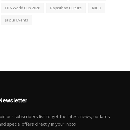
FIFA World Cup 2026
Rajasthan Culture
RIICO
Jaipur Events
Newsletter
Join our subscribers list to get the latest news, updates
and special offers directly in your inbox