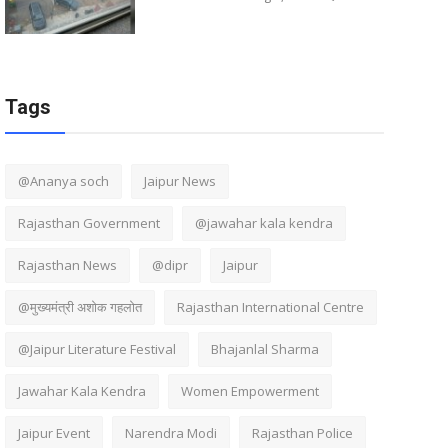
Tags
@Ananya soch
Jaipur News
Rajasthan Government
@jawahar kala kendra
Rajasthan News
@dipr
Jaipur
@मुख्यमंत्री अशोक गहलोत
Rajasthan International Centre
@Jaipur Literature Festival
Bhajanlal Sharma
Jawahar Kala Kendra
Women Empowerment
Jaipur Event
Narendra Modi
Rajasthan Police