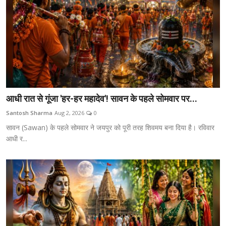
आधी रात से गूंजा 'हर-हर महादेव'! सावन के पहले सोमवार पर...
Santosh Sharma
Aug 2, 2026
0
सावन (Sawan) के पहले सोमवार ने जयपुर को पूरी तरह शिवमय बना दिया है। रविवार
आधी र...