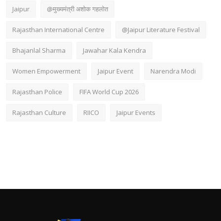
Jaipur
@मुख्यमंत्री अशोक गहलोत
Rajasthan International Centre
@Jaipur Literature Festival
Bhajanlal Sharma
Jawahar Kala Kendra
Women Empowerment
Jaipur Event
Narendra Modi
Rajasthan Police
FIFA World Cup 2026
Rajasthan Culture
RIICO
Jaipur Events