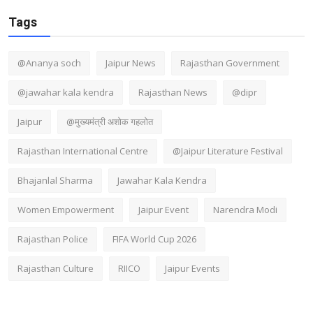
Tags
@Ananya soch
Jaipur News
Rajasthan Government
@jawahar kala kendra
Rajasthan News
@dipr
Jaipur
@मुख्यमंत्री अशोक गहलोत
Rajasthan International Centre
@Jaipur Literature Festival
Bhajanlal Sharma
Jawahar Kala Kendra
Women Empowerment
Jaipur Event
Narendra Modi
Rajasthan Police
FIFA World Cup 2026
Rajasthan Culture
RIICO
Jaipur Events