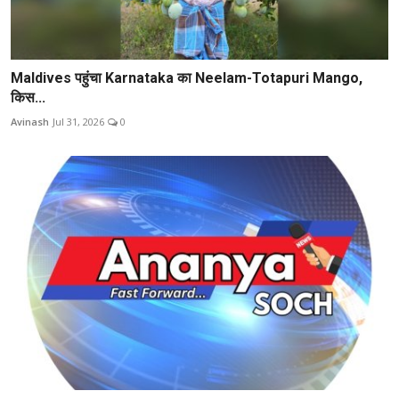
Maldives पहुंचा Karnataka का Neelam-Totapuri Mango,
किस...
Avinash
Jul 31, 2026
0