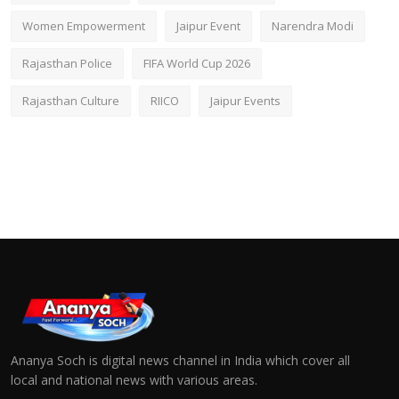
Women Empowerment
Jaipur Event
Narendra Modi
Rajasthan Police
FIFA World Cup 2026
Rajasthan Culture
RIICO
Jaipur Events
Ananya Soch is digital news channel in India which cover all
local and national news with various areas.