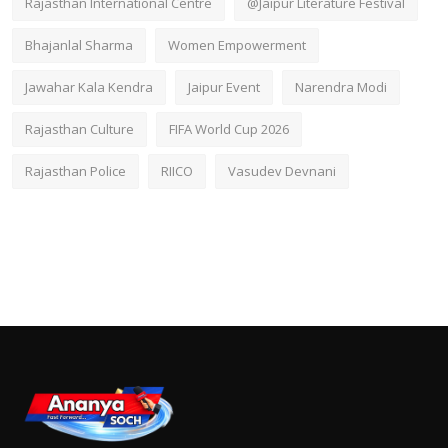
Rajasthan International Centre
@Jaipur Literature Festival
Bhajanlal Sharma
Women Empowerment
Jawahar Kala Kendra
Jaipur Event
Narendra Modi
Rajasthan Culture
FIFA World Cup 2026
Rajasthan Police
RIICO
Vasudev Devnani