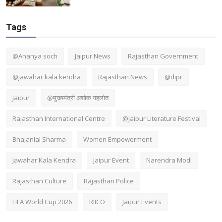
Tags
@Ananya soch
Jaipur News
Rajasthan Government
@jawahar kala kendra
Rajasthan News
@dipr
Jaipur
@मुख्यमंत्री अशोक गहलोत
Rajasthan International Centre
@Jaipur Literature Festival
Bhajanlal Sharma
Women Empowerment
Jawahar Kala Kendra
Jaipur Event
Narendra Modi
Rajasthan Culture
Rajasthan Police
FIFA World Cup 2026
RIICO
Jaipur Events