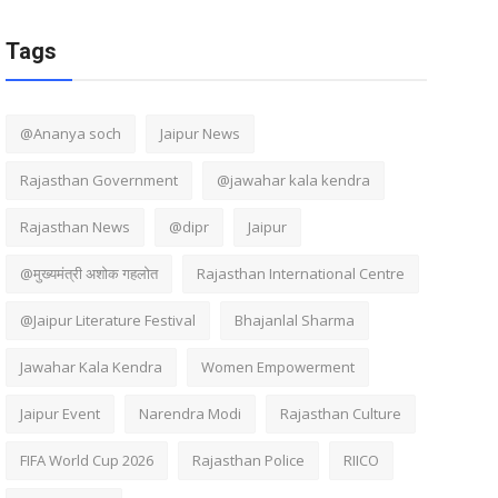
Tags
@Ananya soch
Jaipur News
Rajasthan Government
@jawahar kala kendra
Rajasthan News
@dipr
Jaipur
@मुख्यमंत्री अशोक गहलोत
Rajasthan International Centre
@Jaipur Literature Festival
Bhajanlal Sharma
Jawahar Kala Kendra
Women Empowerment
Jaipur Event
Narendra Modi
Rajasthan Culture
FIFA World Cup 2026
Rajasthan Police
RIICO