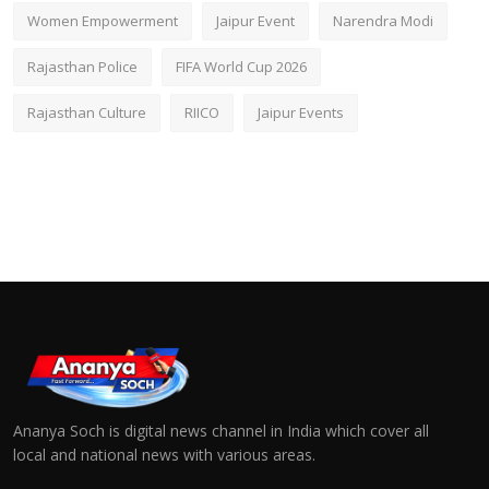
Women Empowerment
Jaipur Event
Narendra Modi
Rajasthan Police
FIFA World Cup 2026
Rajasthan Culture
RIICO
Jaipur Events
Ananya Soch is digital news channel in India which cover all
local and national news with various areas.