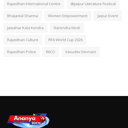
Rajasthan International Centre
@Jaipur Literature Festival
Bhajanlal Sharma
Women Empowerment
Jaipur Event
Jawahar Kala Kendra
Narendra Modi
Rajasthan Culture
FIFA World Cup 2026
Rajasthan Police
RIICO
Vasudev Devnani