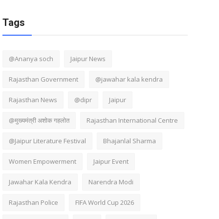
Tags
@Ananya soch
Jaipur News
Rajasthan Government
@jawahar kala kendra
Rajasthan News
@dipr
Jaipur
@मुख्यमंत्री अशोक गहलोत
Rajasthan International Centre
@Jaipur Literature Festival
Bhajanlal Sharma
Women Empowerment
Jaipur Event
Jawahar Kala Kendra
Narendra Modi
Rajasthan Police
FIFA World Cup 2026