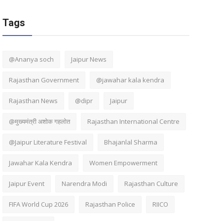
Tags
@Ananya soch
Jaipur News
Rajasthan Government
@jawahar kala kendra
Rajasthan News
@dipr
Jaipur
@मुख्यमंत्री अशोक गहलोत
Rajasthan International Centre
@Jaipur Literature Festival
Bhajanlal Sharma
Jawahar Kala Kendra
Women Empowerment
Jaipur Event
Narendra Modi
Rajasthan Culture
FIFA World Cup 2026
Rajasthan Police
RIICO