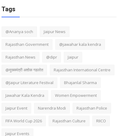
Tags
@Ananya soch
Jaipur News
Rajasthan Government
@jawahar kala kendra
Rajasthan News
@dipr
Jaipur
@मुख्यमंत्री अशोक गहलोत
Rajasthan International Centre
@Jaipur Literature Festival
Bhajanlal Sharma
Jawahar Kala Kendra
Women Empowerment
Jaipur Event
Narendra Modi
Rajasthan Police
FIFA World Cup 2026
Rajasthan Culture
RIICO
Jaipur Events