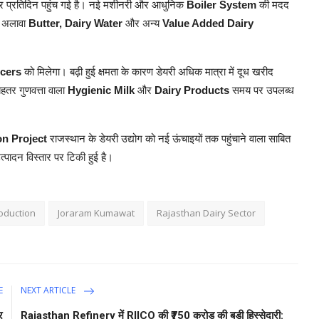
 प्रतिदिन पहुंच गई है। नई मशीनरी और आधुनिक
Boiler System
की मदद
े अलावा
Butter, Dairy Water
और अन्य
Value Added Dairy
cers
को मिलेगा। बढ़ी हुई क्षमता के कारण डेयरी अधिक मात्रा में दूध खरीद
ेहतर गुणवत्ता वाला
Hygienic Milk
और
Dairy Products
समय पर उपलब्ध
n Project
राजस्थान के डेयरी उद्योग को नई ऊंचाइयों तक पहुंचाने वाला साबित
ादन विस्तार पर टिकी हुई है।
oduction
Joraram Kumawat
Rajasthan Dairy Sector
E
NEXT ARTICLE
र
Rajasthan Refinery में RIICO की ₹750 करोड़ की बड़ी हिस्सेदारी: