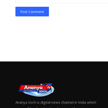
Post Comment
Ananya Soch is digital news channel in India which