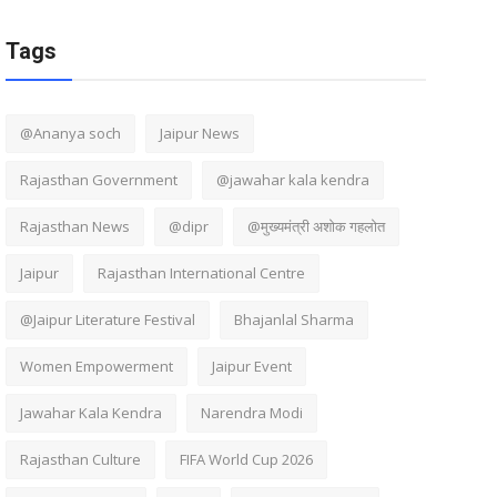
Tags
@Ananya soch
Jaipur News
Rajasthan Government
@jawahar kala kendra
Rajasthan News
@dipr
@मुख्यमंत्री अशोक गहलोत
Jaipur
Rajasthan International Centre
@Jaipur Literature Festival
Bhajanlal Sharma
Women Empowerment
Jaipur Event
Jawahar Kala Kendra
Narendra Modi
Rajasthan Culture
FIFA World Cup 2026