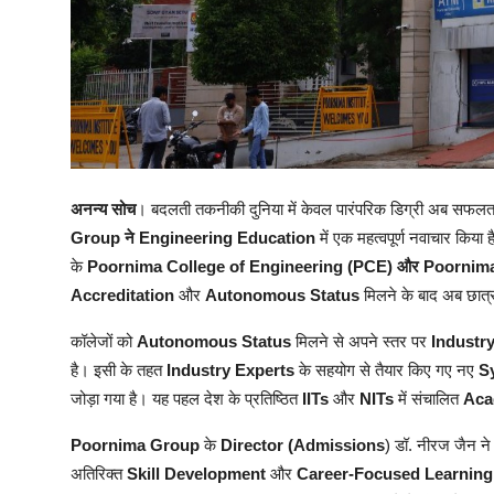
अनन्य सोच
। बदलती तकनीकी दुनिया में केवल पारंपरिक डिग्री अब सफलता 
Group ने Engineering Education
में एक महत्वपूर्ण नवाचार किया ह
के
Poornima College of Engineering (PCE) और Poornima 
Accreditation
और
Autonomous Status
मिलने के बाद अब छात्रो
कॉलेजों को
Autonomous Status
मिलने से अपने स्तर पर
Industr
है। इसी के तहत
Industry
Experts
के सहयोग से तैयार किए गए नए
S
जोड़ा गया है। यह पहल देश के प्रतिष्ठित
IITs
और
NITs
में संचालित
Aca
Poornima Group
के
Director (Admissions
) डॉ. नीरज जैन ने
अतिरिक्त
Skill Development
और
Career-Focused Learnin