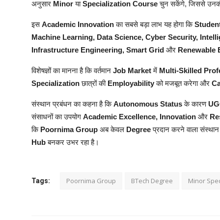
अनुसार
Minor
या
Specialization Course
चुन सकेंगे, जिससे उन
इस
Academic Innovation
का सबसे बड़ा लाभ यह होगा कि
Studen
Machine Learning, Data Science, Cyber Security, Intel
Infrastructure Engineering, Smart Grid
और
Renewable 
विशेषज्ञों का मानना है कि वर्तमान
Job Market
में
Multi-Skilled Pro
Specialization
छात्रों की
Employability
को मजबूत करेगा और
Ca
संस्थान प्रबंधन का कहना है कि
Autonomous Status
के कारण
UG
संसाधनों का उपयोग
Academic Excellence, Innovation
और
Re
कि
Poornima Group
अब केवल
Degree
प्रदान करने वाला संस्थान 
Hub
बनकर उभर रहा है।
Poornima Group
BTech Degree
Minor Spec
Tags: