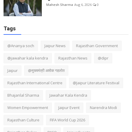
Mahesh Sharma
Aug 6, 2026
0
Tags
@Ananya soch
Jaipur News
Rajasthan Government
@jawahar kala kendra
Rajasthan News
@dipr
Jaipur
@मुख्यमंत्री अशोक गहलोत
Rajasthan International Centre
@Jaipur Literature Festival
Bhajanlal Sharma
Jawahar Kala Kendra
Women Empowerment
Jaipur Event
Narendra Modi
Rajasthan Culture
FIFA World Cup 2026