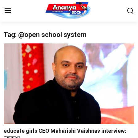
Tag: @open school system
Home
Contact
About Us
देश
बिज़नेस
राजनीति
मनोरंजन
educate girls CEO Maharishi Vaishnav interview: