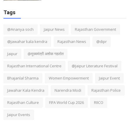
Tags
@Ananya soch
Jaipur News
Rajasthan Government
@jawahar kala kendra
Rajasthan News
@dipr
Jaipur
@मुख्यमंत्री अशोक गहलोत
Rajasthan International Centre
@Jaipur Literature Festival
Bhajanlal Sharma
Women Empowerment
Jaipur Event
Jawahar Kala Kendra
Narendra Modi
Rajasthan Police
Rajasthan Culture
FIFA World Cup 2026
RIICO
Jaipur Events