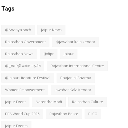
Tags
@Ananya soch
Jaipur News
Rajasthan Government
@jawahar kala kendra
Rajasthan News
@dipr
Jaipur
@मुख्यमंत्री अशोक गहलोत
Rajasthan International Centre
@Jaipur Literature Festival
Bhajanlal Sharma
Women Empowerment
Jawahar Kala Kendra
Jaipur Event
Narendra Modi
Rajasthan Culture
FIFA World Cup 2026
Rajasthan Police
RIICO
Jaipur Events