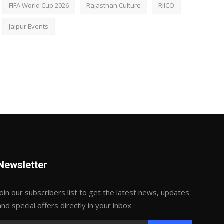
FIFA World Cup 2026
Rajasthan Culture
RIICO
Jaipur Events
Newsletter
Join our subscribers list to get the latest news, updates
and special offers directly in your inbox