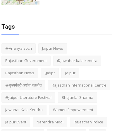
Tags
@Ananya soch
Jaipur News
Rajasthan Government
@jawahar kala kendra
Rajasthan News
@dipr
Jaipur
@मुख्यमंत्री अशोक गहलोत
Rajasthan International Centre
@Jaipur Literature Festival
Bhajanlal Sharma
Jawahar Kala Kendra
Women Empowerment
Jaipur Event
Narendra Modi
Rajasthan Police