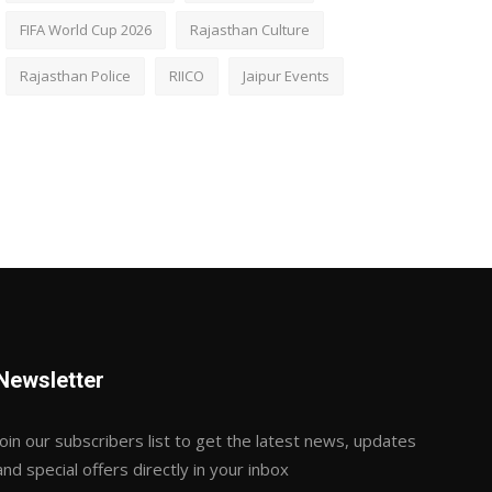
FIFA World Cup 2026
Rajasthan Culture
Rajasthan Police
RIICO
Jaipur Events
Newsletter
Join our subscribers list to get the latest news, updates
and special offers directly in your inbox