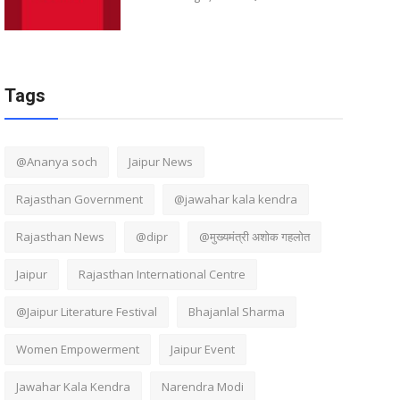
Tags
@Ananya soch
Jaipur News
Rajasthan Government
@jawahar kala kendra
Rajasthan News
@dipr
@मुख्यमंत्री अशोक गहलोत
Jaipur
Rajasthan International Centre
@Jaipur Literature Festival
Bhajanlal Sharma
Women Empowerment
Jaipur Event
Jawahar Kala Kendra
Narendra Modi