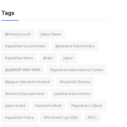
Tags
@Ananya soch
Jaipur News
Rajasthan Government
@jawahar kala kendra
Rajasthan News
@dipr
Jaipur
@मुख्यमंत्री अशोक गहलोत
Rajasthan International Centre
@Jaipur Literature Festival
Bhajanlal Sharma
Women Empowerment
Jawahar Kala Kendra
Jaipur Event
Narendra Modi
Rajasthan Culture
Rajasthan Police
FIFA World Cup 2026
RIICO