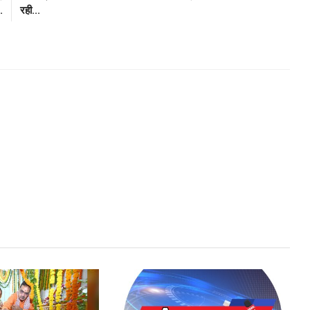
.
रही...