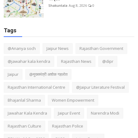
Shakuntala
Aug 8, 2026
0
Tags
@Ananya soch
Jaipur News
Rajasthan Government
@jawahar kala kendra
Rajasthan News
@dipr
Jaipur
@मुख्यमंत्री अशोक गहलोत
Rajasthan International Centre
@Jaipur Literature Festival
Bhajanlal Sharma
Women Empowerment
Jawahar Kala Kendra
Jaipur Event
Narendra Modi
Rajasthan Culture
Rajasthan Police