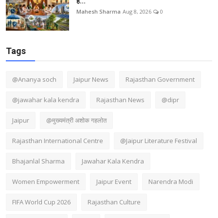
ह...
Mahesh Sharma
Aug 8, 2026
0
Tags
@Ananya soch
Jaipur News
Rajasthan Government
@jawahar kala kendra
Rajasthan News
@dipr
Jaipur
@मुख्यमंत्री अशोक गहलोत
Rajasthan International Centre
@Jaipur Literature Festival
Bhajanlal Sharma
Jawahar Kala Kendra
Women Empowerment
Jaipur Event
Narendra Modi
FIFA World Cup 2026
Rajasthan Culture