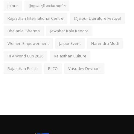
Jaipur
@मुख्यमंत्री अशोक गहलोत
Rajasthan International Centre
@Jaipur Literature Festival
Bhajanlal Sharma
Jawahar Kala Kendra
Women Empowerment
Jaipur Event
Narendra Modi
FIFA World Cup 2026
Rajasthan Culture
Rajasthan Police
RIICO
Vasudev Devnani