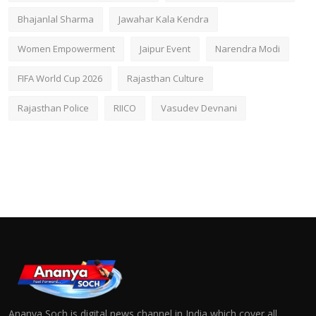
Bhajanlal Sharma
Jawahar Kala Kendra
Women Empowerment
Jaipur Event
Narendra Modi
FIFA World Cup 2026
Rajasthan Culture
Rajasthan Police
RIICO
Vasudev Devnani
Ananya Soch is digital news channel in India which cover all