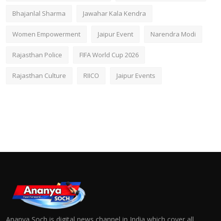
Bhajanlal Sharma
Jawahar Kala Kendra
Women Empowerment
Jaipur Event
Narendra Modi
Rajasthan Police
FIFA World Cup 2026
Rajasthan Culture
RIICO
Jaipur Events
Ananya Soch is digital news channel in India which cover all