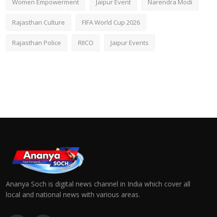
Women Empowerment
Jaipur Event
Narendra Modi
Rajasthan Culture
FIFA World Cup 2026
Rajasthan Police
RIICO
Jaipur Events
Ananya Soch is digital news channel in India which cover all
local and national news with various areas.