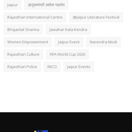
Jaipur
@मुख्यमंत्री अशोक गहलोत
Rajasthan International Centre
@Jaipur Literature Festival
Bhajanlal Sharma
Jawahar Kala Kendra
Women Empowerment
Jaipur Event
Narendra Modi
Rajasthan Culture
FIFA World Cup 2026
Rajasthan Police
RIICO
Jaipur Events