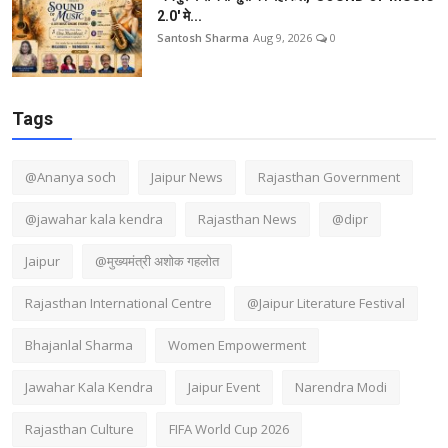
2.0' मे...
Santosh Sharma
Aug 9, 2026
0
Tags
@Ananya soch
Jaipur News
Rajasthan Government
@jawahar kala kendra
Rajasthan News
@dipr
Jaipur
@मुख्यमंत्री अशोक गहलोत
Rajasthan International Centre
@Jaipur Literature Festival
Bhajanlal Sharma
Women Empowerment
Jawahar Kala Kendra
Jaipur Event
Narendra Modi
Rajasthan Culture
FIFA World Cup 2026