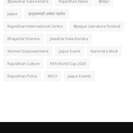
@jawahar kala kendra
Rajasthan News
@dipr
Jaipur
@मुख्यमंत्री अशोक गहलोत
Rajasthan International Centre
@Jaipur Literature Festival
Bhajanlal Sharma
Jawahar Kala Kendra
Women Empowerment
Jaipur Event
Narendra Modi
Rajasthan Culture
FIFA World Cup 2026
Rajasthan Police
RIICO
Jaipur Events