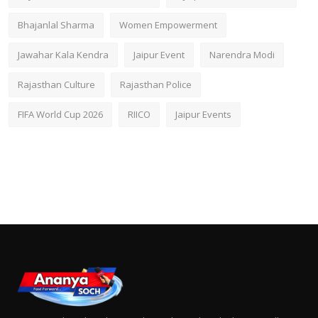
Bhajanlal Sharma
Women Empowerment
Jawahar Kala Kendra
Jaipur Event
Narendra Modi
Rajasthan Culture
Rajasthan Police
FIFA World Cup 2026
RIICO
Jaipur Events