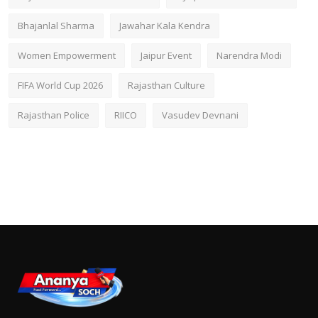
Bhajanlal Sharma
Jawahar Kala Kendra
Women Empowerment
Jaipur Event
Narendra Modi
FIFA World Cup 2026
Rajasthan Culture
Rajasthan Police
RIICO
Vasudev Devnani