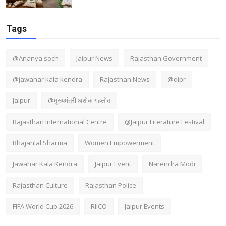
Tags
@Ananya soch
Jaipur News
Rajasthan Government
@jawahar kala kendra
Rajasthan News
@dipr
Jaipur
@मुख्यमंत्री अशोक गहलोत
Rajasthan International Centre
@Jaipur Literature Festival
Bhajanlal Sharma
Women Empowerment
Jawahar Kala Kendra
Jaipur Event
Narendra Modi
Rajasthan Culture
Rajasthan Police
FIFA World Cup 2026
RIICO
Jaipur Events