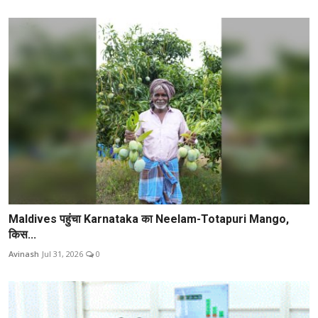
Maldives पहुंचा Karnataka का Neelam-Totapuri Mango,
किस...
Avinash
Jul 31, 2026
0