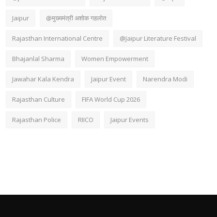
Jaipur
@मुख्यमंत्री अशोक गहलोत
Rajasthan International Centre
@Jaipur Literature Festival
Bhajanlal Sharma
Women Empowerment
Jawahar Kala Kendra
Jaipur Event
Narendra Modi
Rajasthan Culture
FIFA World Cup 2026
Rajasthan Police
RIICO
Jaipur Events