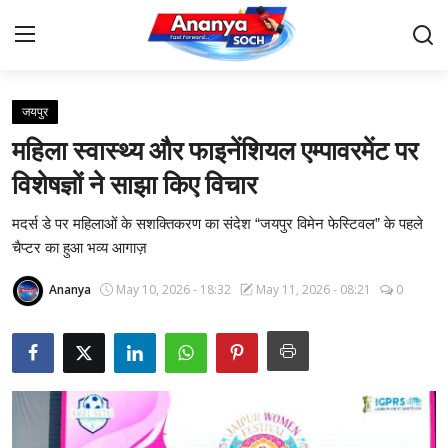
जयपुर
Home
महिला स्वास्थ्य और फाइनेंशियल एम्पावरमेंट पर
Contact
विशेषज्ञों ने साझा किए विचार
मदर्स डे पर महिलाओं के सशक्तिकरण का संदेश “जयपुर विमेन फेस्टिवल” के पहले
About Us
चैप्टर का हुआ भव्य आगाज़
देश
Ananya
May 10, 2026 - 18:32
May 11, 2026 - 08:21
0
बिज़नेस
राजनीति
मनोरंजन