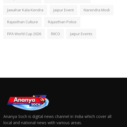
Jawahar Kala Kendra
Jaipur Event
Narendra Modi
Rajasthan Culture
Rajasthan Police
FIFA World Cup 2026
RIICO
Jaipur Events
Ananya Soch is digital news channel in India which cover all
local and national news with various areas.