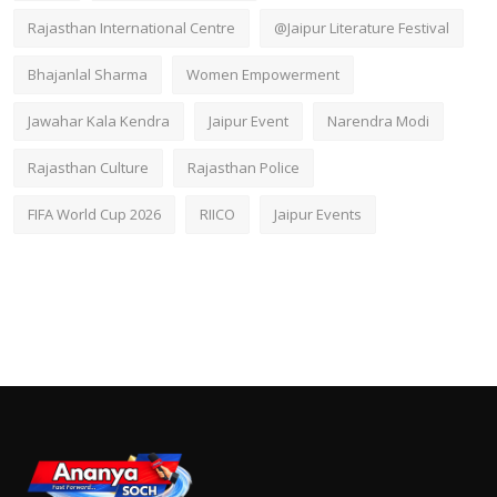
Rajasthan International Centre
@Jaipur Literature Festival
Bhajanlal Sharma
Women Empowerment
Jawahar Kala Kendra
Jaipur Event
Narendra Modi
Rajasthan Culture
Rajasthan Police
FIFA World Cup 2026
RIICO
Jaipur Events