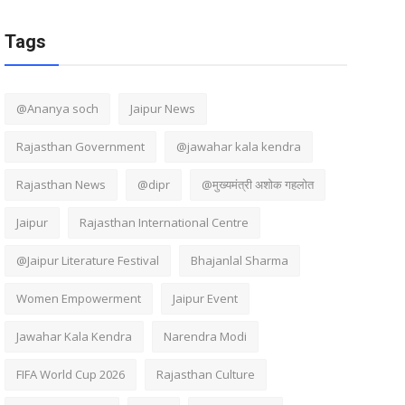
Tags
@Ananya soch
Jaipur News
Rajasthan Government
@jawahar kala kendra
Rajasthan News
@dipr
@मुख्यमंत्री अशोक गहलोत
Jaipur
Rajasthan International Centre
@Jaipur Literature Festival
Bhajanlal Sharma
Women Empowerment
Jaipur Event
Jawahar Kala Kendra
Narendra Modi
FIFA World Cup 2026
Rajasthan Culture