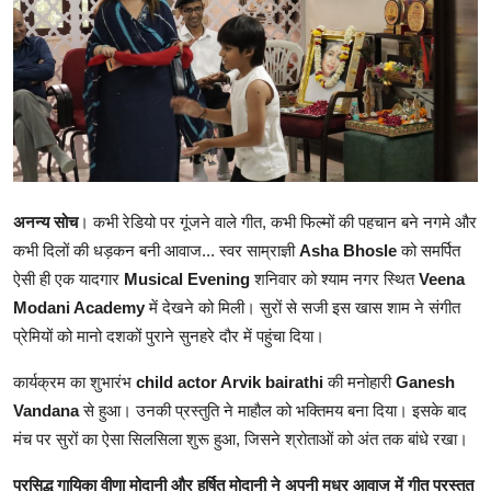
शिक्षा
राजस्थान
ट्रेंडिंग
Hindi
अनन्य सोच
। कभी रेडियो पर गूंजने वाले गीत, कभी फिल्मों की पहचान बने नगमे और
कभी दिलों की धड़कन बनी आवाज... स्वर साम्राज्ञी
Asha Bhosle
को समर्पित
ऐसी ही एक यादगार
Musical Evening
शनिवार को श्याम नगर स्थित
Veena
Modani Academy
में देखने को मिली। सुरों से सजी इस खास शाम ने संगीत
प्रेमियों को मानो दशकों पुराने सुनहरे दौर में पहुंचा दिया।
कार्यक्रम का शुभारंभ
child actor Arvik bairathi
की मनोहारी
Ganesh
Vandana
से हुआ। उनकी प्रस्तुति ने माहौल को भक्तिमय बना दिया। इसके बाद
मंच पर सुरों का ऐसा सिलसिला शुरू हुआ, जिसने श्रोताओं को अंत तक बांधे रखा।
प्रसिद्ध गायिका वीणा मोदानी और हर्षित मोदानी ने अपनी मधुर आवाज में गीत प्रस्तुत