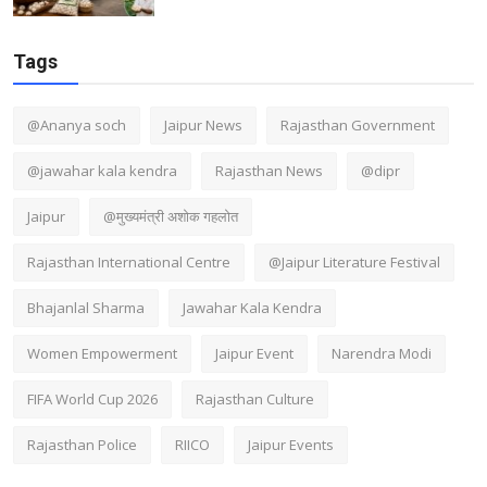
Tags
@Ananya soch
Jaipur News
Rajasthan Government
@jawahar kala kendra
Rajasthan News
@dipr
Jaipur
@मुख्यमंत्री अशोक गहलोत
Rajasthan International Centre
@Jaipur Literature Festival
Bhajanlal Sharma
Jawahar Kala Kendra
Women Empowerment
Jaipur Event
Narendra Modi
FIFA World Cup 2026
Rajasthan Culture
Rajasthan Police
RIICO
Jaipur Events