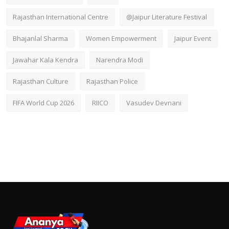
Rajasthan International Centre
@Jaipur Literature Festival
Bhajanlal Sharma
Women Empowerment
Jaipur Event
Jawahar Kala Kendra
Narendra Modi
Rajasthan Culture
Rajasthan Police
FIFA World Cup 2026
RIICO
Vasudev Devnani