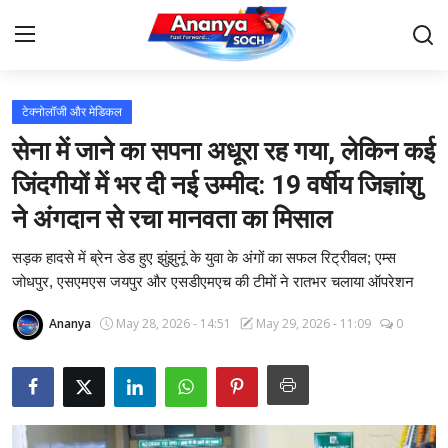
टेक्नोलॉजी और मेडिकल
Home
सेना में जाने का सपना अधूरा रह गया, लेकिन कई
Contact
जिंदगीयों में भर दी नई उम्मीद: 19 वर्षीय जिज्ञांशु
ने अंगदान से रचा मानवता का मिसाल
About Us
सड़क हादसे में ब्रेन डेड हुए झुंझुनूं के युवा के अंगों का सफल रिट्रीवल; एम्स
देश
जोधपुर, एसएमएस जयपुर और एसडीएमएच की टीमों ने रातभर चलाया ऑपरेशन
बिज़नेस
Ananya
May 28, 2026 - 14:51
May 29, 2026 - 11:09
0
राजनीति
मनोरंजन